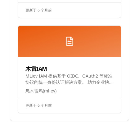
文档的地方”，而是一个可持续演进的知识基
更新于 6 个月前
础设施。
木雷IAM
MLiev IAM 提供基于 OIDC、OAuth2 等标准
协议的统一身份认证解决方案。 助力企业快速
构建安全的访问控制体系，实现用户身份的集
木雷坞(mliev)
中化管理。
更新于 6 个月前