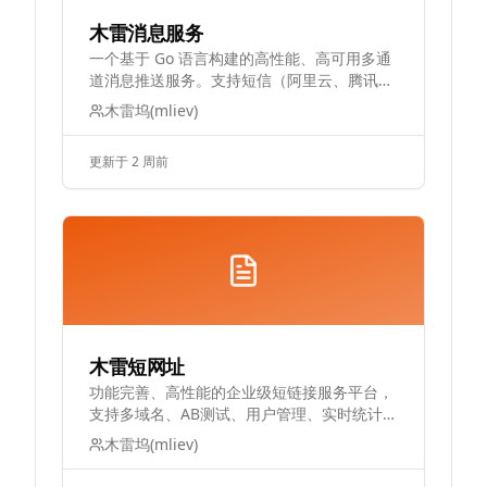
木雷消息服务
一个基于 Go 语言构建的高性能、高可用多通
道消息推送服务。支持短信（阿里云、腾讯
云、掌榕网）、邮件、企业微信、钉钉等多种
木雷坞(mliev)
通道，内置规则引擎实现发送失败自动重试与
供应商切换，配合服务商回调处理确保消息可
更新于 2 周前
靠投递。具备异步队列、熔断器、限流、配额
管理等企业级特性，提供完善的管理后台和
API。
木雷短网址
功能完善、高性能的企业级短链接服务平台，
支持多域名、AB测试、用户管理、实时统计等
功能。
木雷坞(mliev)