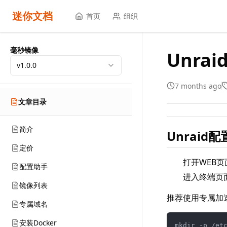
迷你文档
首页
组织
毫秒镜像
Unra
v1.0.0
7 months ago
文章目录
简介
Unraid
定价
打开WEB页
配置助手
进入终端页
镜像列表
推荐使用专属加
专属域名
安装Docker
mkdir -p /etc